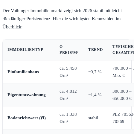
Der Vaihinger Immobilienmarkt zeigt sich 2026 stabil mit leicht
rückläufiger Preistendenz. Hier die wichtigsten Kennzahlen im
Überblick:
Ø
TYPISCHE
IMMOBILIENTYP
TREND
PREIS/M²
GESAMTP
ca. 5.458
700.000 – 
Einfamilienhaus
−0,7 %
€/m²
Mio. €
ca. 4.812
300.000 –
Eigentumswohnung
−1,4 %
€/m²
650.000 €
ca. 1.338
PLZ 70563
Bodenrichtwert (Ø)
stabil
€/m²
70569