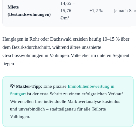
14,65 –
Miete
15,76
+1,2 %
je nach Stad
(Bestandswohnungen)
€/m²
Hanglagen in Rohr oder Dachswald erzielen häufig 10–15 % über
dem Bezirksdurchschnitt, während ältere unsanierte
Geschosswohnungen in Vaihingen-Mitte eher im unteren Segment
liegen.
💡 Makler-Tipp:
Eine präzise
Immobilienbewertung in
Stuttgart
ist der erste Schritt zu einem erfolgreichen Verkauf.
Wir erstellen Ihre individuelle Marktwertanalyse kostenlos
und unverbindlich – stadtteilgenau für alle Teilorte
Vaihingen.