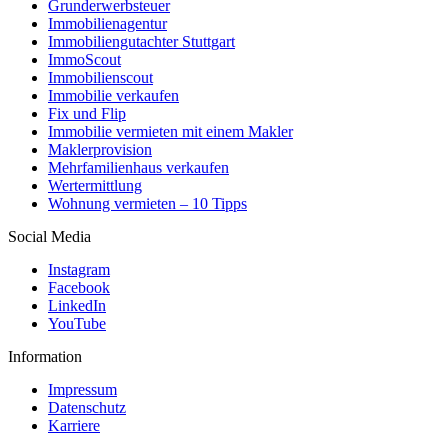
Grunderwerbsteuer
Immobilienagentur
Immobiliengutachter Stuttgart
ImmoScout
Immobilienscout
Immobilie verkaufen
Fix und Flip
Immobilie vermieten mit einem Makler
Maklerprovision
Mehrfamilienhaus verkaufen
Wertermittlung
Wohnung vermieten – 10 Tipps
Social Media
Instagram
Facebook
LinkedIn
YouTube
Information
Impressum
Datenschutz
Karriere