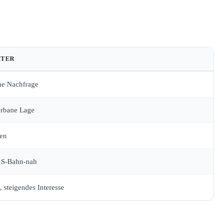
TER
he Nachfrage
urbane Lage
ien
 S-Bahn-nah
 steigendes Interesse