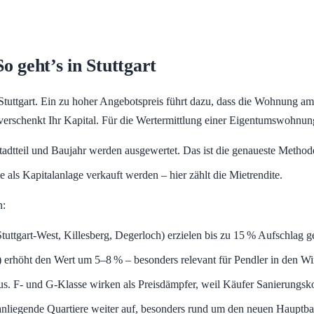
o geht’s in Stuttgart
 Stuttgart. Ein zu hoher Angebotspreis führt dazu, dass die Wohnung am
reis verschenkt Ihr Kapital. Für die Wertermittlung einer Eigentumswo
tadtteil und Baujahr werden ausgewertet. Das ist die genaueste Meth
als Kapitalanlage verkauft werden – hier zählt die Mietrendite.
n:
Stuttgart-West, Killesberg, Degerloch) erzielen bis zu 15 % Aufschla
erhöht den Wert um 5–8 % – besonders relevant für Pendler in den Wirt
s. F- und G-Klasse wirken als Preisdämpfer, weil Käufer Sanierungsko
 anliegende Quartiere weiter auf, besonders rund um den neuen Hauptb