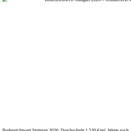
Bodenrichtwert Stuttgart 2026: Durchschnitt 1.530 €/m², Werte nach