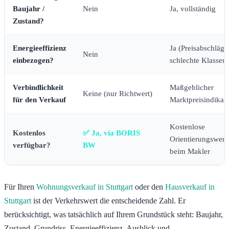
Baujahr /
Nein
Ja, vollständig
Zustand?
Energieeffizienz
Ja (Preisabschläge
Nein
einbezogen?
schlechte Klassen)
Verbindlichkeit
Maßgeblicher
Keine (nur Richtwert)
für den Verkauf
Marktpreisindikat
Kostenlose
Kostenlos
✅ Ja, via BORIS
Orientierungswert
verfügbar?
BW
beim Makler
Für Ihren
Wohnungsverkauf in Stuttgart
oder den
Hausverkauf in
Stuttgart
ist der Verkehrswert die entscheidende Zahl. Er
berücksichtigt, was tatsächlich auf Ihrem Grundstück steht: Baujahr,
Zustand, Grundriss, Energieeffizienz, Ausblick und