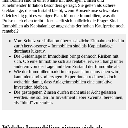
Immobilien sind in einer Phase mit niedrigen Zinsen und
zunehmender Inflation besonders gefragt. Sie gelten als sichere
Geldanlage, die auch stabil bleibt, wenn Börsenkurse schwanken.
Gleichzeitig gibt es weniger Platz für neue Immobilien, was die
Preise nach oben treibt. Jetzt stellt sich natürlich die Frage: Sind
Immobilien als Kapitalanlage angesichts der hohen Kaufpreise noch
rentabel?
Vom Schutz vor Inflation über zusätzliche Einnahmen bis hin
zur Altersvorsorge – Immobilien sind als Kapitalanlage
durchaus lukrativ.
Die Geldanlage in Immobilien bringt dennoch Risiken mit
sich. Ob eine Immobilie sich als rentabel erweist, hängt unter
anderem von der Lage und dem Zustand der Immobilie ab.
Wie der Immobilienmarkt in ein paar Jahren aussehen wird,
kann niemand vorhersagen. Expert:innen rechnen jedoch
weiterhin damit, dass Anlageimmobilien eine attraktive
Investition bleiben.
Die gestiegenen Zinsen dürfen nicht außer Acht gelassen
werden. Sie sollten Ihr Investment lieber zweimal berechnen,
als “blind” zu kaufen.
Welche Immobilien eignen sich als