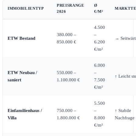
PREISRANGE
Ø
IMMOBILIENTYP
MARKTTE
2026
€/M²
4.500
380.000 –
–
ETW Bestand
→ Seitwärt
850.000 €
6.200
€/m²
6.000
ETW Neubau /
550.000 –
–
↑ Leicht st
saniert
1.100.000 €
7.500
€/m²
5.500
Einfamilienhaus /
750.000 –
–
↑ Stabile
Villa
1.800.000 €
8.000
Nachfrage
€/m²