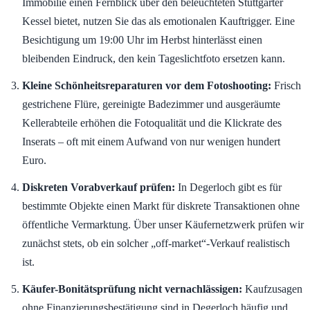
Immobilie einen Fernblick über den beleuchteten Stuttgarter
Kessel bietet, nutzen Sie das als emotionalen Kauftrigger. Eine
Besichtigung um 19:00 Uhr im Herbst hinterlässt einen
bleibenden Eindruck, den kein Tageslichtfoto ersetzen kann.
Kleine Schönheitsreparaturen vor dem Fotoshooting:
Frisch
gestrichene Flüre, gereinigte Badezimmer und ausgeräumte
Kellerabteile erhöhen die Fotoqualität und die Klickrate des
Inserats – oft mit einem Aufwand von nur wenigen hundert
Euro.
Diskreten Vorabverkauf prüfen:
In Degerloch gibt es für
bestimmte Objekte einen Markt für diskrete Transaktionen ohne
öffentliche Vermarktung. Über unser Käufernetzwerk prüfen wir
zunächst stets, ob ein solcher „off-market“-Verkauf realistisch
ist.
Käufer-Bonitätsprüfung nicht vernachlässigen:
Kaufzusagen
ohne Finanzierungsbestätigung sind in Degerloch häufig und