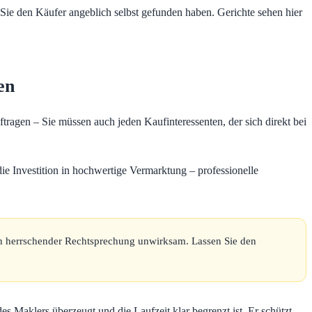
 Sie den Käufer angeblich selbst gefunden haben. Gerichte sehen hier
en
ftragen – Sie müssen auch jeden Kaufinteressenten, der sich direkt bei
die Investition in hochwertige Vermarktung – professionelle
nach herrschender Rechtsprechung unwirksam. Lassen Sie den
 Maklers überzeugt und die Laufzeit klar begrenzt ist. Er schützt