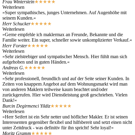
Frau Winterstein
★
★
★
★
★
Weiterlesen
»Super sympathisches, junges Unternehmen. Auf Augenhöhe mit
seinem Kunden.«
Herr Schucker
★
★
★
★
★
Weiterlesen
»Gerne empfehle ich maklermax an Freunde, Bekannte und die
Familie weiter. Ein super, schneller sowie unkomplizierter Verkauf.«
Herr Forster
★
★
★
★
★
Weiterlesen
»Sehr zielstrebiger und sympatischer Mensch. Hier fühlt man sich
aufgehoben und in guten Händen.«
Andreas G.
★
★
★
★
★
Weiterlesen
»Sehr professionell, freundlich und auf der Seite seiner Kunden. In
Zeiten von knappem Angebot auf dem Wohnungsmarkt wird man
von anderen Maklern teilweise kaum beachtet und/oder
zurückgerufen. Hier wird Dienstleistung groß geschrieben. Vielen
Dank!«
Burcin Degirmenci Yildiz
★
★
★
★
★
Weiterlesen
»Herr Seifert ist ein Sehr netter und höflicher Makler. Er ist seinen
Interessenten gegenüber flexibel und hilfsbereit und setzt einen nicht
unter Zeitdruck - was definitiv für ihn spricht! Sehr loyal!«
Moritz Gramm
★
★
★
★
★